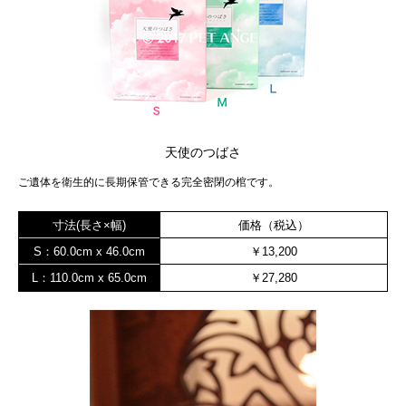
天使のつばさ
ご遺体を衛生的に長期保管できる完全密閉の棺です。
寸法(長さ×幅)
価格（税込）
S：60.0cm x 46.0cm
￥13,200
L：110.0cm x 65.0cm
￥27,280