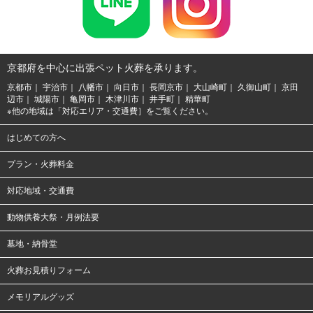
京都府を中心に出張ペット火葬を承ります。
京都市
宇治市
八幡市
向日市
長岡京市
大山崎町
久御山町
京田
辺市
城陽市
亀岡市
木津川市
井手町
精華町
※他の地域は「
対応エリア・交通費
］をご覧ください。
はじめての方へ
プラン・火葬料金
対応地域・交通費
動物供養大祭・月例法要
墓地・納骨堂
火葬お見積りフォーム
メモリアルグッズ