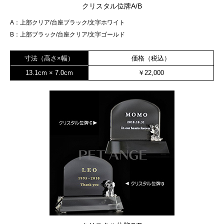
クリスタル位牌A/B
A：上部クリア/台座ブラック/文字ホワイト
B：上部ブラック/台座クリア/文字ゴールド
寸法（高さ×幅）
価格（税込）
13.1cm × 7.0cm
￥22,000