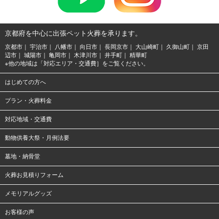
京都府を中心に出張ペット火葬を承ります。
京都市
宇治市
八幡市
向日市
長岡京市
大山崎町
久御山町
京田
辺市
城陽市
亀岡市
木津川市
井手町
精華町
※他の地域は「
対応エリア・交通費
］をご覧ください。
はじめての方へ
プラン・火葬料金
対応地域・交通費
動物供養大祭・月例法要
墓地・納骨堂
火葬お見積りフォーム
メモリアルグッズ
お客様の声