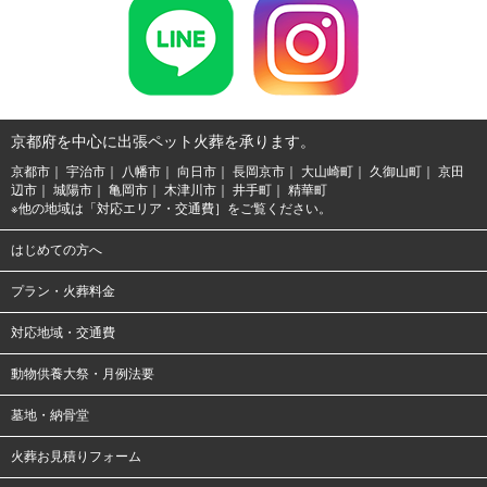
京都府を中心に出張ペット火葬を承ります。
京都市
宇治市
八幡市
向日市
長岡京市
大山崎町
久御山町
京田
辺市
城陽市
亀岡市
木津川市
井手町
精華町
※他の地域は「
対応エリア・交通費
］をご覧ください。
はじめての方へ
プラン・火葬料金
対応地域・交通費
動物供養大祭・月例法要
墓地・納骨堂
火葬お見積りフォーム