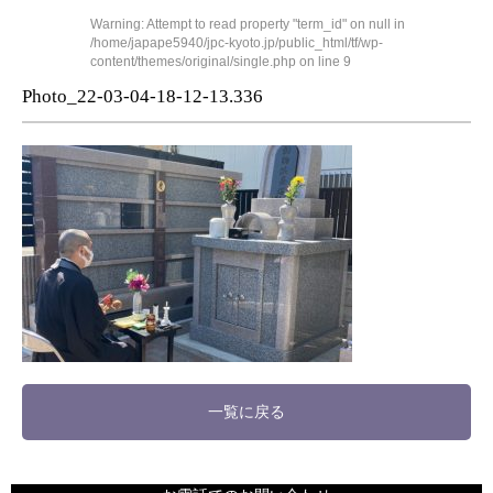
Warning
: Attempt to read property "term_id" on null in
/home/japape5940/jpc-kyoto.jp/public_html/tf/wp-
content/themes/original/single.php
on line
9
Photo_22-03-04-18-12-13.336
一覧に戻る